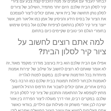
‏לבחור לעבוד עם אמנים על מנת להכניס קצת צבע עם ציורי
קיר לסלון הבית שלכם. היום יותר מתמיד, השילוב של ציורים
לסלון נותן תחושה של בית אישי, ‏ואתם יכולים ליצור לעצמכם
את הציור על בסיס הידע והניסיון של אמן כמו אליאור חזן, אשר
ייוצר ציור קיר לסלון בהתאם לציפיות שלכם ועל בסיס שימוש
בחומרי הגלם הכי טובים שקיימים כיום בתחום.
‏ ‏למה אתם רוצים לחשוב על
ציור קיר לסלון הבית?
‏אפילו אם הבית שלכם הוא ‏בית בעיצוב מודרני מוקפד מאוד, זה
לא אומר שאתם לא רוצים לחשוב על שילוב של יצירות אמנות
מיוחדות בכל הזדמנות שיש לכם. ‏במקום לפנות לגלריה
לאומנות ולבחור ‏לתלות תמונות בבית שלכם כמו הרבה בעלי
בתים אחרים, אתם יכולים לשבור את הדפוס הרגיל ולחשוב
מחוץ לקופסא על ההתאמה והתכנון של ציור קיר לסלון הבית
שלכם. במקרים רבים, זוהי דרך מעולה ליצור הפרדה בין אזור
ישיבה לבן אזורי משחק זה פעילות עם הילדים, בוודאי כאשר
אתם מצליחים למצוא את עיצוב הציור המושלם שמביא ‏לידי